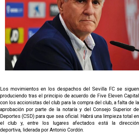
El Sevilla FC plantea ampliar hasta cinco fichajes
más antes del cierre
El Rayo Vallecano llega a la cita de Nervión con
derrota
Crónica Pretemporada | Xerez DFC 1-0 Sevilla
Atlético
Crónica Pretemporada I Bayer Leverkusen 2-1
Sevilla FC
Los movimientos en los despachos del Sevilla FC se siguen
produciendo tras el principio de acuerdo de Five Eleven Capital
con los accionistas del club para la compra del club, a falta de la
aprobación por parte de la notaría y del Consejo Superior de
Deportes (CSD) para que sea oficial. Habrá una limpieza total en
el club y, entre los lugares afectados está la dirección
deportiva, liderada por Antonio Cordón.