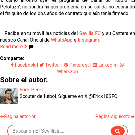
Y, como informó ayer el programa de Canal Sur Radio 'El
Pelotazo', no pondrá ningún problema en su salida, no cobrando
el finiquito de los dos años de contrato que aún tenía firmado.
– Recibe en tu móvil las noticias del
Sevilla FC
y su Cantera e
nuestro Canal Oficial de
WhatsApp
e
Instagram
.
Read more
Comparte:
Facebook
|
Twitter
|
Pinterest
|
Linkedin
|
Whatsapp
Sobre el autor:
Erick Pérez
Scouter de fútbol. Sígueme en X @Erick18SFC
⬅️Página anterior
Página siguiente➡️