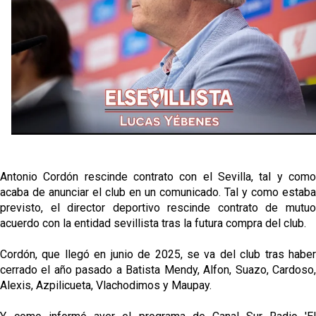
Juanlu de vuelta a Sevilla para cerrar su fichaje a la
Premier
El Granada negocia con el Sevilla FC por Alberto
Flores
El Sevilla continúa con despidos y rechaza una
oferta de 420 millones por el club
El Sevilla mueve ficha por Robbie Ure: la opción 'A'
para el ataque nervionense
Antonio Cordón rescinde contrato con el Sevilla, tal y como
acaba de anunciar el club en un comunicado. Tal y como estaba
previsto, el director deportivo rescinde contrato de mutuo
acuerdo con la entidad sevillista tras la futura compra del club.
Cordón, que llegó en junio de 2025, se va del club tras haber
cerrado el año pasado a Batista Mendy, Alfon, Suazo, Cardoso,
Alexis, Azpilicueta, Vlachodimos y Maupay.