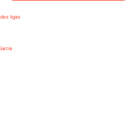
ndes ligas
García