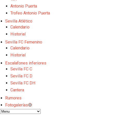
El dato que destaca a Agoumé entre las cinco gran
Juanlu de vuelta a Sevilla para cerrar su fichaje a l
Antonio Puerta
El Granada negocia con el Sevilla FC por Alberto Fl
Trofeo Antonio Puerta
El Sevilla continúa con despidos y rechaza una ofer
Sevilla Atlético
El Sevilla mueve ficha por Robbie Ure: la opción 'A'
Calendario
Historial
Sevilla FC Femenino
Calendario
Historial
Escalafones inferiores
Sevilla FC C
Sevilla FC D
Sevilla FC DH
Cantera
Rumores
Fotogalerías🔴