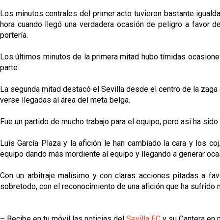
Los minutos centrales del primer acto tuvieron bastante igualda
hora cuando llegó una verdadera ocasión de peligro a favor d
portería.
Los últimos minutos de la primera mitad hubo tímidas ocasiones 
parte.
La segunda mitad destacó el Sevilla desde el centro de la zaga
verse llegadas al área del meta belga.
Fue un partido de mucho trabajo para el equipo, pero así ha sido 
Luis García Plaza y la afición le han cambiado la cara y los c
equipo dando más mordiente al equipo y llegando a generar oca
Con un arbitraje malísimo y con claras acciones pitadas a favo
sobretodo, con el reconocimiento de una afición que ha sufrido 
– Recibe en tu móvil las noticias del
Sevilla FC
y su Cantera en n