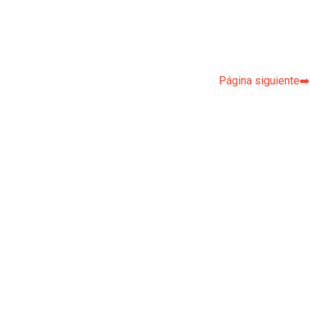
p
Página siguiente➡️