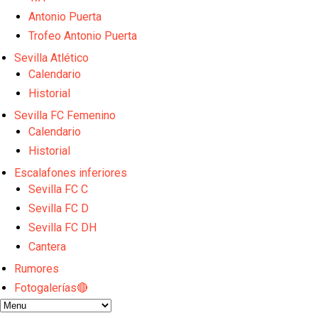
La cita ante el Espanyol a domicilio ya tiene horario
El dato que destaca a Agoumé entre las cinco gran
Antonio Puerta
Alberto Flores, muy cerca de convertirse en nuevo 
Trofeo Antonio Puerta
El Granada negocia con el Sevilla FC por Alberto Fl
Sevilla Atlético
El Sevilla continúa con despidos y rechaza una ofer
Calendario
Historial
Sevilla FC Femenino
Calendario
Historial
Escalafones inferiores
Sevilla FC C
Sevilla FC D
Sevilla FC DH
Cantera
Rumores
Fotogalerías🔴