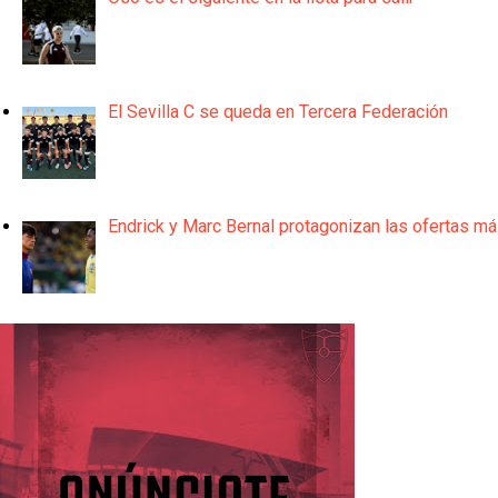
El Sevilla C se queda en Tercera Federación
Endrick y Marc Bernal protagonizan las ofertas m