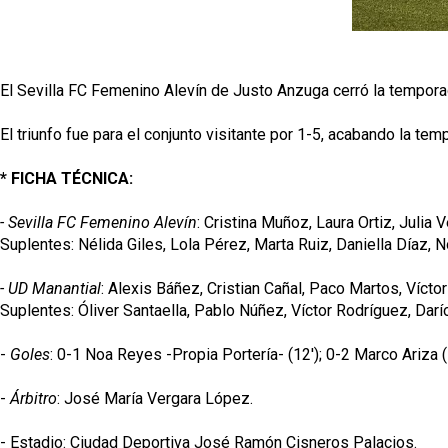
El Sevilla FC Femenino Alevín de Justo Anzuga cerró la temporad
El triunfo fue para el conjunto visitante por 1-5, acabando la t
* FICHA TÉCNICA:
- Sevilla FC Femenino Alevín
: Cristina Muñoz, Laura Ortiz, Juli
Suplentes: Nélida Giles, Lola Pérez, Marta Ruiz, Daniella Díaz,
- UD Manantial
: Alexis Báñez, Cristian Cañal, Paco Martos, Víc
Suplentes: Óliver Santaella, Pablo Núñez, Víctor Rodríguez, Da
-
Goles
: 0-1 Noa Reyes -Propia Portería- (12'); 0-2 Marco Ariza (
-
Árbitro
: José María Vergara López.
- Estadio: Ciudad Deportiva José Ramón Cisneros Palacios.