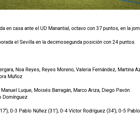
a en casa ante el UD Manantial, octavo con 37 puntos, en la jor
emporada el Sevilla en la decimosegunda posición con 24 puntos.
a Vergara, Noa Reyes, Reyes Moreno, Valeria Fernández, Martina Az
 Nora Muñoz
tor Manuel Luque, Moisés Barragán, Marco Ariza, Diego Pavón
río Domínguez
17'); 0-3 Pablo Núñez (31'); 0-4 Víctor Rodríguez (34'); 0-5 Pabl