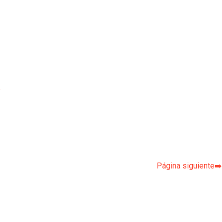
p
Página siguiente➡️