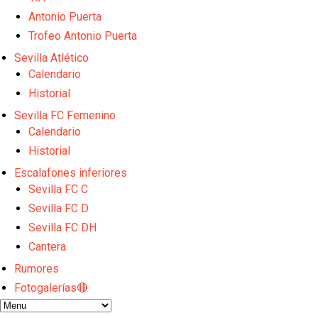
Emery quiere pescar en el Atleti , el Villareal ya t
Vargas y Sow se incorporan al grupo en la sesión d
Antonio Puerta
Patrick Mercado no jugará en el Sevilla FC
Trofeo Antonio Puerta
El Sevilla FC pregunta al Atlético de Madrid por la 
Sevilla Atlético
Nico Guillén:"Es importante que el equipo sea una f
Calendario
Historial
Sevilla FC Femenino
Calendario
Historial
Escalafones inferiores
Sevilla FC C
Sevilla FC D
Sevilla FC DH
Cantera
Rumores
Fotogalerías🔴