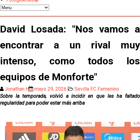
Djibril Sow pone rumbo a Italia para firmar su nuevo
contrato con el Genoa
Kochorashvili, seria opción para reforzar el centro
David Losada: "Nos vamos a
del campo sevillista
encontrar a un rival muy
Sow muy cerca de cerrar su traspaso al Genoa
intenso, como todos los
Oso es el siguiente en la lista para salir
equipos de Monforte"
El Sevilla FC oficializa la cesión de Rafa Mir al Aris
Jonathan HG
mayo 29, 2026
Sevilla FC Femenino
de Salónica
Sobre la temporada, volvió a incidir en que les ha faltado
regularidad para poder estar más arriba
Juanlu se marcha traspasado al Bournemouth
Emery quiere pescar en el Atleti , el Villareal ya
tiene nuevo portero y el Getafe mueve ficha... Las
últimas novedades del mercado de La Liga