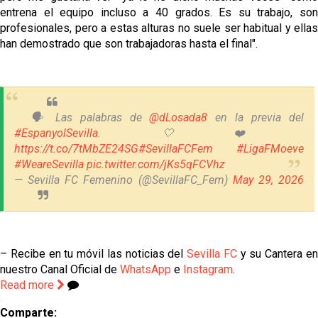
entrena el equipo incluso a 40 grados. Es su trabajo, son
profesionales, pero a estas alturas no suele ser habitual y ellas
han demostrado que son trabajadoras hasta el final".
🗣️ Las palabras de
@dLosada8
en la previa del
#EspanyolSevilla
. 🤍❤️
https://t.co/7tMbZE24SG
#SevillaFCFem
#LigaFMoeve
#WeareSevilla
pic.twitter.com/jKs5qFCVhz
— Sevilla FC Femenino (@SevillaFC_Fem)
May 29, 2026
– Recibe en tu móvil las noticias del
Sevilla FC
y su Cantera e
nuestro Canal Oficial de
WhatsApp
e
Instagram
.
Read more
Comparte: