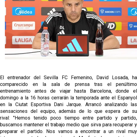
Vargas y Sow se incorporan al grupo en la sesión
del martes
Odysseas Vlachodimos: “El objetivo es mejorar la
temporada pasada”
El Sevilla FC empieza a inscribir a los nuevos
fichajes
Opinión | "Carta abierta a Alberto Flores" por Rafa
García
El entrenador del Sevilla FC Femenino, David Losada, ha
comparecido en la sala de prensa tras el penúltimo
entrenamiento antes de viajar hasta Barcelona, donde el
domingo a la 16 horas cerrarán la temporada ante el Espanyol
en la Ciutat Esportiva Dani Jarque. Arrancó analizando las
sensaciones del equipo, además de lo que espera de su
rival: "Hemos tenido poco tiempo entre partido y partido,
buscamos mantener el trabajo medio que sirva para recuperar y
preparar el partido. Nos vamos a encontrar a un rival muy