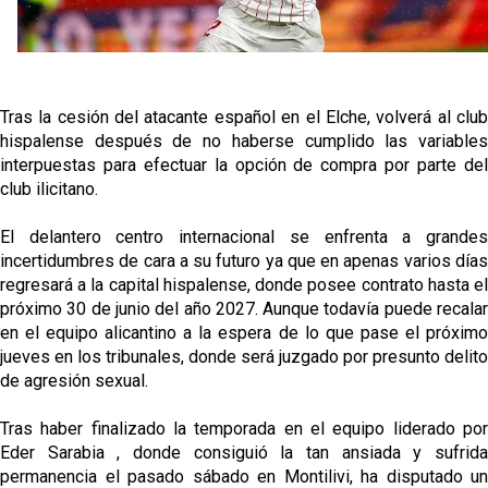
El dato que destaca a Agoumé entre las cinco
grandes ligas
Alberto Flores, muy cerca de convertirse en nuevo
jugador del Granada CF
Tras la cesión del atacante español en el Elche, volverá al club
hispalense después de no haberse cumplido las variables
El Granada negocia con el Sevilla FC por Alberto
interpuestas para efectuar la opción de compra por parte del
Flores
club ilicitano.
El Sevilla continúa con despidos y rechaza una
El delantero centro internacional se enfrenta a grandes
oferta de 420 millones por el club
incertidumbres de cara a su futuro ya que en apenas varios días
regresará a la capital hispalense, donde posee contrato hasta el
próximo 30 de junio del año 2027. Aunque todavía puede recalar
en el equipo alicantino a la espera de lo que pase el próximo
jueves en los tribunales, donde será juzgado por presunto delito
de agresión sexual.
Tras haber finalizado la temporada en el equipo liderado por
Eder Sarabia , donde consiguió la tan ansiada y sufrida
permanencia el pasado sábado en Montilivi, ha disputado un