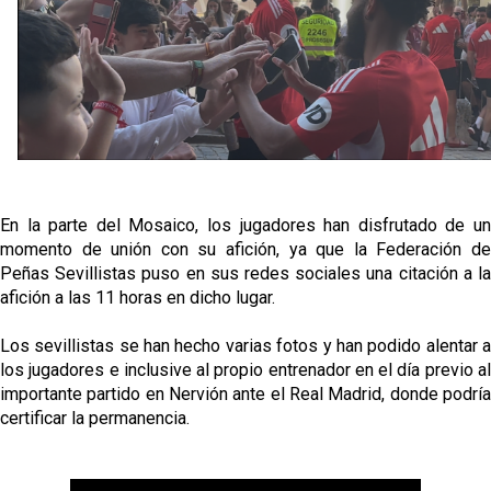
fichajes
Opinión | "Carta abierta a Alberto Flores" por Rafa
García
El Sevilla oficializa el traspaso de Sow
Miguel Sierra: La temporada pasada se vio
En la parte del Mosaico, los jugadores han disfrutado de un
reflejado que podemos tirar para delante y
trabajamos con ilusión
momento de unión con su afición, ya que la Federación de
Diomande ya es madridista mientras Rodri agita el
Peñas Sevillistas puso en sus redes sociales una citación a la
mercado
afición a las 11 horas en dicho lugar.
Los sevillistas se han hecho varias fotos y han podido alentar a
los jugadores e inclusive al propio entrenador en el día previo al
importante partido en Nervión ante el Real Madrid, donde podría
certificar la permanencia.