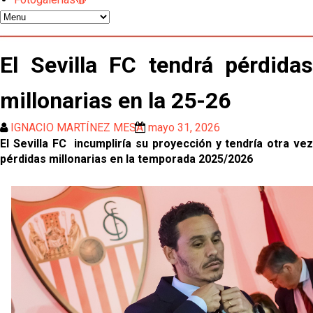
Vargas y Sow se incorporan al grupo en la sesión
del martes
Odysseas Vlachodimos: “El objetivo es mejorar la
El Sevilla FC tendrá pérdidas
temporada pasada”
millonarias en la 25-26
El Sevilla FC empieza a inscribir a los nuevos
fichajes
IGNACIO MARTÍNEZ MESA
mayo 31, 2026
Opinión | "Carta abierta a Alberto Flores" por Rafa
El Sevilla FC incumpliría su proyección y tendría otra vez
García
pérdidas millonarias en la temporada 2025/2026
Análisis I Quién es y cómo juega Fran González
Endrick y Marc Bernal protagonizan las ofertas más
destacadas del día
El Sevilla Juvenil A última detalles en Canarias para
su debut en la Cantalejo Province Cup