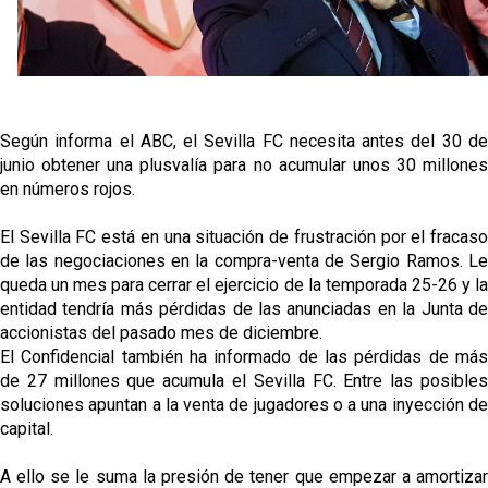
La cita ante el Espanyol a domicilio ya tiene horario
El dato que destaca a Agoumé entre las cinco
grandes ligas
Según informa el ABC, el Sevilla FC necesita antes del 30 de
Juanlu de vuelta a Sevilla para cerrar su fichaje a la
junio obtener una plusvalía para no acumular unos 30 millones
Premier
en números rojos.
El Granada negocia con el Sevilla FC por Alberto
El Sevilla FC está en una situación de frustración por el fracaso
Flores
de las negociaciones en la compra-venta de Sergio Ramos. Le
queda un mes para cerrar el ejercicio de la temporada 25-26 y la
entidad tendría más pérdidas de las anunciadas en la Junta de
accionistas del pasado mes de diciembre.
El Confidencial también ha informado de las pérdidas de más
de 27 millones que acumula el Sevilla FC. Entre las posibles
soluciones apuntan a la venta de jugadores o a una inyección de
capital.
A ello se le suma la presión de tener que empezar a amortizar