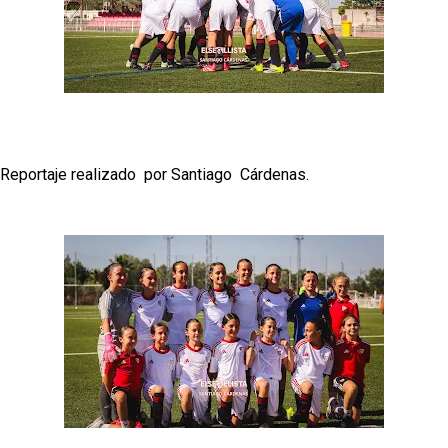
Diomande ya es madridista mientras Rodri agita el
mercado
OFICIAL | Juanlu se marcha al Bournemouth
Los posibles herederos del número 16 tras la
marcha de Juanlu
Reportaje realizado por Santiago Cárdenas.
Joan Jordán podría tener al Estrela Amadora como
destino este lunes