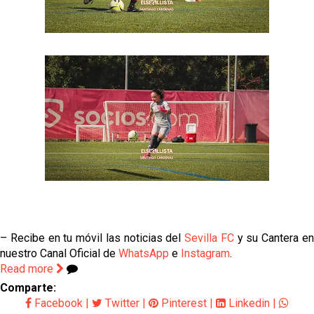
– Recibe en tu móvil las noticias del
Sevilla FC
y su Cantera e
nuestro Canal Oficial de
WhatsApp
e
Instagram
.
Read more
Comparte:
Facebook
|
Twitter
|
Pinterest
|
Linkedin
|