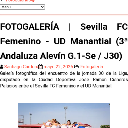
Previa | El Sevilla FC cierra la pretemporada con el
exigente choque ante el Bayer Leverkusen
El Sevilla pone sus ojos en Ellyes Skhiri
FOTOGALERÍA | Sevilla FC
Femenino - UD Manantial (3ª
Patrick Mercado no jugará en el Sevilla FC
Andaluza Alevín G.1-Se / J30)
El Sevilla FC pregunta al Atlético de Madrid por la
situación de Iker Luque
Santiago Cárdenas
mayo 22, 2026
Fotogalería
Galería fotográfica del encuentro de la jornada 30 de la Liga,
Nico Guillén:"Es importante que el equipo sea una
disputado en la Ciudad Deportiva José Ramón Cisneros
familia y se refleje en el campo"
Palacios entre el Sevilla FC Femenino y el UD Manantial.
El Sevilla oficializa el traspaso de Sow
Miguel Sierra: La temporada pasada se vio
reflejado que podemos tirar para delante y
trabajamos con ilusión