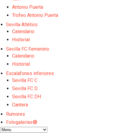
Vargas y Sow se incorporan al grupo en la sesión d
Odysseas Vlachodimos: “El objetivo es mejorar la 
Antonio Puerta
El Sevilla FC empieza a inscribir a los nuevos fichaj
Trofeo Antonio Puerta
Opinión | "Carta abierta a Alberto Flores" por Rafa G
Sevilla Atlético
El Sevilla oficializa el traspaso de Sow
Calendario
Historial
Sevilla FC Femenino
Calendario
Historial
Escalafones inferiores
Sevilla FC C
Sevilla FC D
Sevilla FC DH
Cantera
Rumores
Fotogalerías🔴