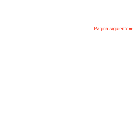
p
Página siguiente➡️