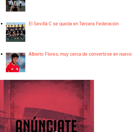
El Sevilla C se queda en Tercera Federación
Alberto Flores, muy cerca de convertirse en nuevo