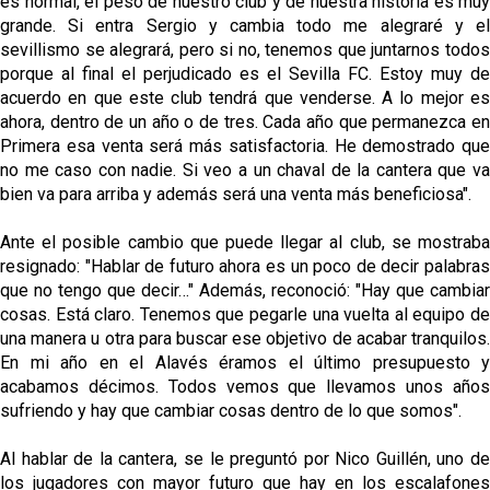
es normal, el peso de nuestro club y de nuestra historia es muy
grande. Si entra Sergio y cambia todo me alegraré y el
sevillismo se alegrará, pero si no, tenemos que juntarnos todos
porque al final el perjudicado es el Sevilla FC. Estoy muy de
acuerdo en que este club tendrá que venderse. A lo mejor es
ahora, dentro de un año o de tres. Cada año que permanezca en
Primera esa venta será más satisfactoria. He demostrado que
no me caso con nadie. Si veo a un chaval de la cantera que va
bien va para arriba y además será una venta más beneficiosa".
Ante el posible cambio que puede llegar al club, se mostraba
resignado: "Hablar de futuro ahora es un poco de decir palabras
que no tengo que decir…" Además, reconoció: "Hay que cambiar
cosas. Está claro. Tenemos que pegarle una vuelta al equipo de
una manera u otra para buscar ese objetivo de acabar tranquilos.
En mi año en el Alavés éramos el último presupuesto y
acabamos décimos. Todos vemos que llevamos unos años
sufriendo y hay que cambiar cosas dentro de lo que somos".
Al hablar de la cantera, se le preguntó por Nico Guillén, uno de
los jugadores con mayor futuro que hay en los escalafones