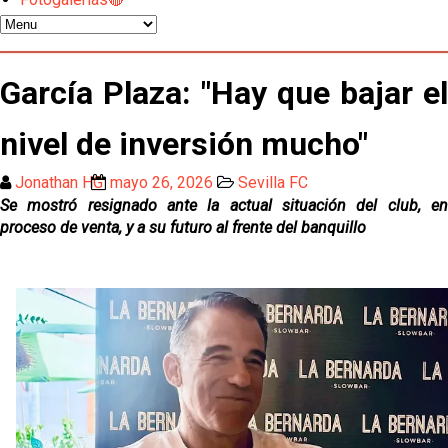
Miguel Sierra: La temporada pasada se vio
reflejado que podemos tirar para delante y
trabajamos con ilusión
García Plaza: "Hay que bajar el
Diomande ya es madridista mientras Rodri agita el
mercado
nivel de inversión mucho"
OFICIAL | Juanlu se marcha al Bournemouth
Jonathan HG
mayo 26, 2026
Sevilla FC
Se mostró resignado ante la actual situación del club, en
Los posibles herederos del número 16 tras la
proceso de venta, y a su futuro al frente del banquillo
marcha de Juanlu
Alberto Flores, muy cerca de convertirse en nuevo
jugador del Granada CF
El Granada negocia con el Sevilla FC por Alberto
Flores
El Sevilla continúa con despidos y rechaza una
oferta de 420 millones por el club