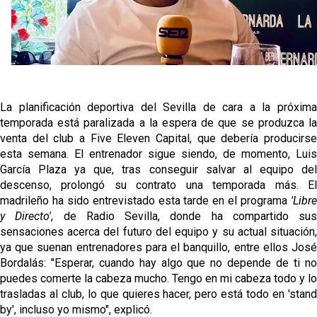
El Sevilla mueve ficha por Robbie Ure: la opción 'A'
para el ataque nervionense
Crónica Pretemporada | Real Madrid 2-4 Sevilla FC
Femenino
La planificación deportiva del Sevilla de cara a la próxima
La revolución de José Ignacio Navarro en el Sevilla
temporada está paralizada a la espera de que se produzca la
FC
venta del club a Five Eleven Capital, que debería producirse
esta semana. El entrenador sigue siendo, de momento, Luis
Análisis | El Sevilla FC cierra una pretemporada de
García Plaza ya que, tras conseguir salvar al equipo del
contrastes antes del inicio de LaLiga
descenso, prolongó su contrato una temporada más. El
madrileño ha sido entrevistado esta tarde en el programa
'Libre
y Directo'
, de Radio Sevilla, donde ha compartido sus
sensaciones acerca del futuro del equipo y su actual situación,
ya que suenan entrenadores para el banquillo, entre ellos José
Bordalás: "Esperar, cuando hay algo que no depende de ti no
puedes comerte la cabeza mucho. Tengo en mi cabeza todo y lo
trasladas al club, lo que quieres hacer, pero está todo en 'stand
by', incluso yo mismo", explicó.