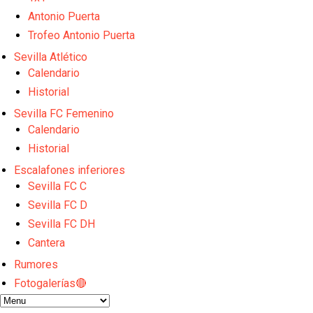
El Sevilla FC empieza a inscribir a los nuevos fichaj
Antonio Puerta
Opinión | "Carta abierta a Alberto Flores" por Rafa G
El Sevilla oficializa el traspaso de Sow
Trofeo Antonio Puerta
Miguel Sierra: La temporada pasada se vio reflejad
Sevilla Atlético
Diomande ya es madridista mientras Rodri agita el
Calendario
Historial
Sevilla FC Femenino
Calendario
Historial
Escalafones inferiores
Sevilla FC C
Sevilla FC D
Sevilla FC DH
Cantera
Rumores
Fotogalerías🔴