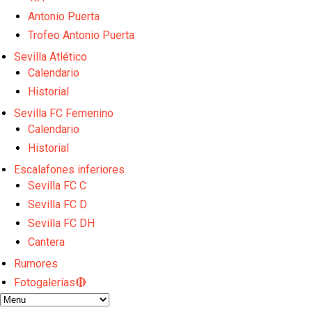
Atlético y Getafe agitan el mercado de LaLiga
Antonio Puerta
Luis García Plaza: No sufrir ya es un paso adelante
Apuesta por la juventud y las ideas claras: el once q
Trofeo Antonio Puerta
El Rayo Vallecano llega a la cita de Nervión con der
Sevilla Atlético
Crónica Pretemporada | Xerez DFC 1-0 Sevilla Atlét
Calendario
Historial
Sevilla FC Femenino
Calendario
Historial
Escalafones inferiores
Sevilla FC C
Sevilla FC D
Sevilla FC DH
Cantera
Rumores
Fotogalerías🔴