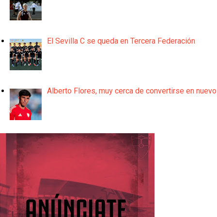
El Sevilla C se queda en Tercera Federación
Alberto Flores, muy cerca de convertirse en nuevo