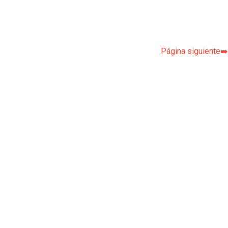
p
Página siguiente➡️