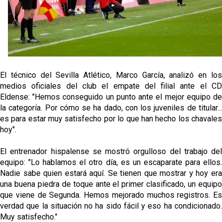
fichajes
Opinión | "Carta abierta a Alberto Flores" por Rafa
García
El Sevilla oficializa el traspaso de Sow
El técnico del Sevilla Atlético, Marco García, analizó en los
medios oficiales del club el empate del filial ante el CD
Miguel Sierra: La temporada pasada se vio
Eldense: "Hemos conseguido un punto ante el mejor equipo de
reflejado que podemos tirar para delante y
la categoría. Por cómo se ha dado, con los juveniles de titular...
trabajamos con ilusión
es para estar muy satisfecho por lo que han hecho los chavales
Diomande ya es madridista mientras Rodri agita el
hoy".
mercado
El entrenador hispalense se mostró orgulloso del trabajo del
equipo: "Lo hablamos el otro día, es un escaparate para ellos.
Nadie sabe quien estará aquí. Se tienen que mostrar y hoy era
una buena piedra de toque ante el primer clasificado, un equipo
que viene de Segunda. Hemos mejorado muchos registros. Es
verdad que la situación no ha sido fácil y eso ha condicionado.
Muy satisfecho."