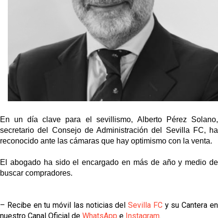
fichajes
Opinión | "Carta abierta a Alberto Flores" por Rafa
García
El Sevilla oficializa el traspaso de Sow
Miguel Sierra: La temporada pasada se vio
reflejado que podemos tirar para delante y
trabajamos con ilusión
En un día clave para el sevillismo, Alberto Pérez Solano,
Diomande ya es madridista mientras Rodri agita el
secretario del Consejo de Administración del Sevilla FC, ha
mercado
reconocido ante las cámaras que hay optimismo con la venta.
El abogado ha sido el encargado en más de año y medio de
buscar compradores.
– Recibe en tu móvil las noticias del
Sevilla FC
y su Cantera e
nuestro Canal Oficial de
WhatsApp
e
Instagram
.