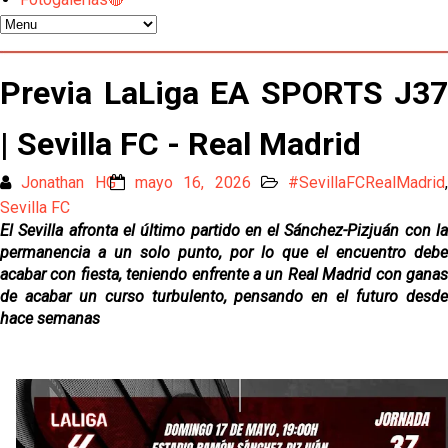
El Sevilla oficializa el traspaso de Sow
Previa LaLiga EA SPORTS J37
Miguel Sierra: La temporada pasada se vio
reflejado que podemos tirar para delante y
| Sevilla FC - Real Madrid
trabajamos con ilusión
Diomande ya es madridista mientras Rodri agita el
Jonathan HG
mayo 16, 2026
#SevillaFCRealMadrid
,
mercado
Sevilla FC
OFICIAL | Juanlu se marcha al Bournemouth
El Sevilla afronta el último partido en el Sánchez-Pizjuán con la
permanencia a un solo punto, por lo que el encuentro debe
acabar con fiesta, teniendo enfrente a un Real Madrid con ganas
Los posibles herederos del número 16 tras la
de acabar un curso turbulento, pensando en el futuro desde
marcha de Juanlu
hace semanas
Alberto Flores, muy cerca de convertirse en nuevo
jugador del Granada CF
El Granada negocia con el Sevilla FC por Alberto
Flores