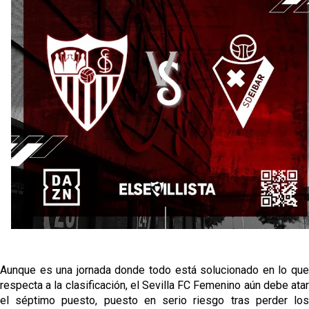
El Granada negocia con el Sevilla FC por Alberto
Flores
El Sevilla continúa con despidos y rechaza una
oferta de 420 millones por el club
El Sevilla mueve ficha por Robbie Ure: la opción 'A'
para el ataque nervionense
Los contratiempos para García Plaza por la mala
gestión de un inválido Consejo
Aunque es una jornada donde todo está solucionado en lo que
respecta a la clasificación, el Sevilla FC Femenino aún debe atar
el séptimo puesto, puesto en serio riesgo tras perder los