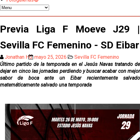
Opinión | "Carta abierta a Alberto Flores" por Rafa
García
Análisis I Quién es y cómo juega Fran González
Previa Liga F Moeve J29 |
Sevilla FC Femenino - SD Eibar
Endrick y Marc Bernal protagonizan las ofertas más
destacadas del día
Jonathan HG
mayo 25, 2026
Sevilla FC Femenino
El Sevilla Juvenil A última detalles en Canarias para
Último partido de la temporada en el Jesús Navas tratando de
su debut en la Cantalejo Province Cup
dejar en cinco las jornadas perdiendo y buscar acabar con mejor
sabor de boca ante un Eibar recientemente salvado
La cita ante el Espanyol a domicilio ya tiene horario
matemáticamente salvado una temporada
El dato que destaca a Agoumé entre las cinco
grandes ligas
Juanlu de vuelta a Sevilla para cerrar su fichaje a la
Premier