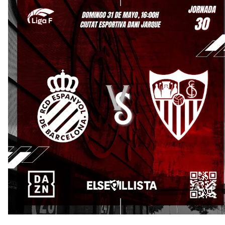
El Sevilla oficializa el traspaso de Sow
Miguel Sierra: La temporada pasada se vio
reflejado que podemos tirar para delante y
trabajamos con ilusión
Diomande ya es madridista mientras Rodri agita el
mercado
OFICIAL | Juanlu se marcha al Bournemouth