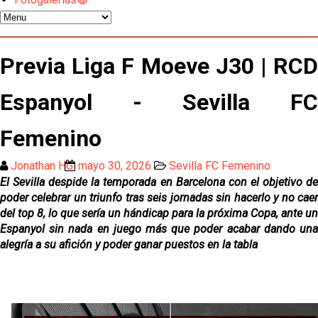
El Sevilla FC oficializa la cesión de Rafa Mir al Aris
de Salónica
Juanlu se marcha traspasado al Bournemouth
Previa Liga F Moeve J30 | RCD
Espanyol - Sevilla FC
Emery quiere pescar en el Atleti , el Villareal ya
tiene nuevo portero y el Getafe mueve ficha... Las
últimas novedades del mercado de La Liga
Femenino
Vargas y Sow se incorporan al grupo en la sesión
del martes
Jonathan HG
mayo 30, 2026
Sevilla FC Femenino
El Sevilla despide la temporada en Barcelona con el objetivo de
Odysseas Vlachodimos: “El objetivo es mejorar la
poder celebrar un triunfo tras seis jornadas sin hacerlo y no caer
temporada pasada”
del top 8, lo que sería un hándicap para la próxima Copa, ante un
Espanyol sin nada en juego más que poder acabar dando una
El Sevilla FC empieza a inscribir a los nuevos
alegría a su afición y poder ganar puestos en la tabla
fichajes
Opinión | "Carta abierta a Alberto Flores" por Rafa
García