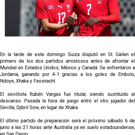
grandes ligas
Juanlu de vuelta a Sevilla para cerrar su fichaje a la
Premier
El Granada negocia con el Sevilla FC por Alberto
Flores
El Sevilla continúa con despidos y rechaza una
En la tarde de este domingo Suiza disputó en St. Gallen el
oferta de 420 millones por el club
primero de los dos partidos amistosos antes de afrontar el
Mundial en Estados Unidos, México y Canadá. Se enfrentaron a
El Sevilla mueve ficha por Robbie Ure: la opción 'A'
Jordania, ganando por 4-1 gracias a los goles de Embolo,
para el ataque nervionense
Ndoye, Xhaka y Fassnacht.
El sevillista Rubén Vargas fue titular, siendo sustituido al
descanso. Pasada la hora de juego entró el otro jugador del
Sevilla, Djibril Sow, en lugar de Xhaka.
El último partido de preparación será el próximo sábado 6 de
junio a las 21 horas ante Australia ya en suelo estadounidense,
en San Diego.