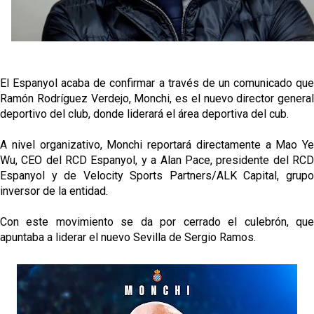
Djibril Sow pone rumbo a Italia para firmar su nuevo
contrato con el Genoa
Kochorashvili, seria opción para reforzar el centro
del campo sevillista
El Espanyol acaba de confirmar a través de un comunicado que
Sow muy cerca de cerrar su traspaso al Genoa
Ramón Rodríguez Verdejo, Monchi, es el nuevo director general
deportivo del club, donde liderará el área deportiva del cub.
Oso es el siguiente en la lista para salir
A nivel organizativo, Monchi reportará directamente a Mao Ye
Wu, CEO del RCD Espanyol, y a Alan Pace, presidente del RCD
Espanyol y de Velocity Sports Partners/ALK Capital, grupo
inversor de la entidad.
Con este movimiento se da por cerrado el culebrón, que
apuntaba a liderar el nuevo Sevilla de Sergio Ramos.