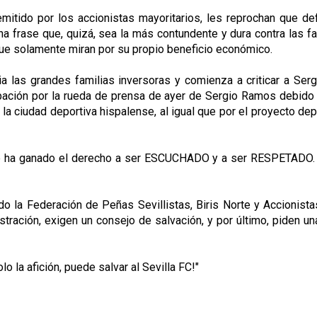
itido por los accionistas mayoritarios, les reprochan que de
una frase que, quizá, sea la más contundente y dura contra las 
a que solamente miran por su propio beneficio económico.
a las grandes familias inversoras y comienza a criticar a Ser
pación por la rueda de prensa de ayer de Sergio Ramos debid
e la ciudad deportiva hispalense, al igual que por el proyecto de
se ha ganado el derecho a ser ESCUCHADO y a ser RESPETADO. No
do la Federación de Peñas Sevillistas, Biris Norte y Accionis
stración, exigen un consejo de salvación, y por último, piden u
olo la afición, puede salvar al Sevilla FC!"