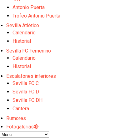
El Sevilla FC empieza a inscribir a los nuevos fichaj
Opinión | "Carta abierta a Alberto Flores" por Rafa G
Antonio Puerta
Análisis I Quién es y cómo juega Fran González
Trofeo Antonio Puerta
Endrick y Marc Bernal protagonizan las ofertas más
Sevilla Atlético
El Sevilla Juvenil A última detalles en Canarias par
Calendario
Historial
Sevilla FC Femenino
Calendario
Historial
Escalafones inferiores
Sevilla FC C
Sevilla FC D
Sevilla FC DH
Cantera
Rumores
Fotogalerías🔴