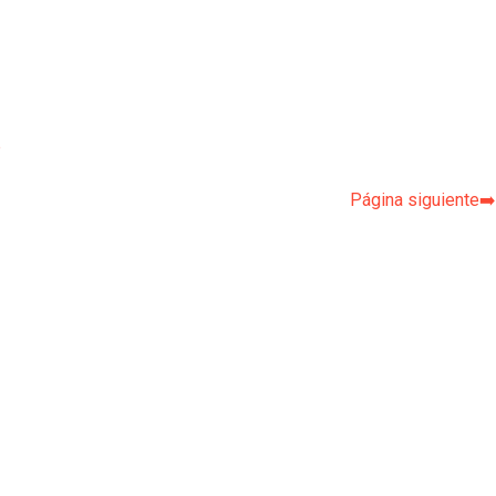
p
Página siguiente➡️