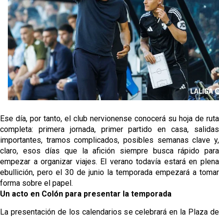
El dato que destaca a Agoumé entre las cinco
grandes ligas
Alberto Flores, muy cerca de convertirse en nuevo
jugador del Granada CF
El Granada negocia con el Sevilla FC por Alberto
Flores
El Sevilla continúa con despidos y rechaza una
Ese día, por tanto, el club nervionense conocerá su hoja de ruta
oferta de 420 millones por el club
completa: primera jornada, primer partido en casa, salidas
importantes, tramos complicados, posibles semanas clave y,
claro, esos días que la afición siempre busca rápido para
empezar a organizar viajes. El verano todavía estará en plena
ebullición, pero el 30 de junio la temporada empezará a tomar
forma sobre el papel.
Un acto en Colón para presentar la temporada
La presentación de los calendarios se celebrará en la Plaza de