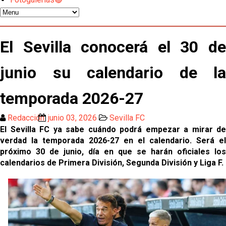
del martes
Odysseas Vlachodimos: “El objetivo es mejorar la
temporada pasada”
El Sevilla conocerá el 30 de
El Sevilla FC empieza a inscribir a los nuevos
fichajes
junio su calendario de la
Opinión | "Carta abierta a Alberto Flores" por Rafa
temporada 2026-27
García
Redacción
junio 03, 2026
Sevilla FC
Análisis I Quién es y cómo juega Fran González
El Sevilla FC ya sabe cuándo podrá empezar a mirar de
verdad la temporada 2026-27 en el calendario. Será el
próximo 30 de junio, día en que se harán oficiales los
Endrick y Marc Bernal protagonizan las ofertas más
calendarios de Primera División, Segunda División y Liga F.
destacadas del día
El Sevilla Juvenil A última detalles en Canarias para
su debut en la Cantalejo Province Cup
La cita ante el Espanyol a domicilio ya tiene horario