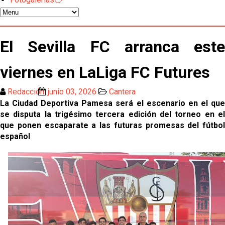
gestión de un inválido Consejo
El Sevilla C se queda en Tercera Federación
El Sevilla FC arranca este
Atlético y Getafe agitan el mercado de LaLiga
viernes en LaLiga FC Futures
Luis García Plaza: No sufrir ya es un paso adelante
Redacción
junio 03, 2026
Cantera
La Ciudad Deportiva Pamesa será el escenario en el que
se disputa la trigésimo tercera edición del torneo en el
El Sevilla FC plantea ampliar hasta cinco fichajes
que ponen escaparate a las futuras promesas del fútbol
más antes del cierre
español
Djibril Sow pone rumbo a Italia para firmar su nuevo
contrato con el Genoa
Kochorashvili, seria opción para reforzar el centro
del campo sevillista
Sow muy cerca de cerrar su traspaso al Genoa