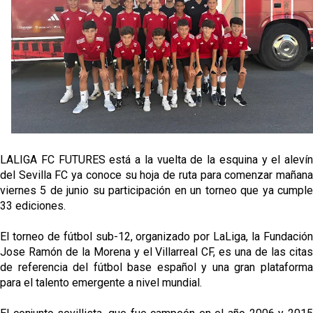
Oso es el siguiente en la lista para salir
Banquillos confirmados: así queda la cantera del
Sevilla Femenino para la 2026/27
Celta y Rayo agitan el mercado de La Liga
LALIGA FC FUTURES está a la vuelta de la esquina y el alevín
Previa | El Sevilla FC cierra la pretemporada con el
del Sevilla FC ya conoce su hoja de ruta para comenzar mañana
exigente choque ante el Bayer Leverkusen
viernes 5 de junio su participación en un torneo que ya cumple
33 ediciones.
El torneo de fútbol sub-12, organizado por LaLiga, la Fundación
Jose Ramón de la Morena y el Villarreal CF, es una de las citas
de referencia del fútbol base español y una gran plataforma
para el talento emergente a nivel mundial.