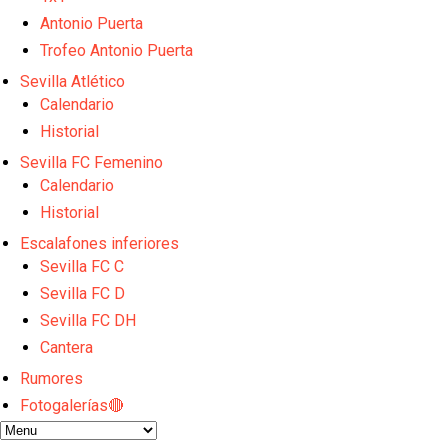
El Sevilla FC empieza a inscribir a los nuevos fichaj
Opinión | "Carta abierta a Alberto Flores" por Rafa G
Antonio Puerta
El Sevilla oficializa el traspaso de Sow
Trofeo Antonio Puerta
Miguel Sierra: La temporada pasada se vio reflejad
Sevilla Atlético
Diomande ya es madridista mientras Rodri agita el
Calendario
Historial
Sevilla FC Femenino
Calendario
Historial
Escalafones inferiores
Sevilla FC C
Sevilla FC D
Sevilla FC DH
Cantera
Rumores
Fotogalerías🔴