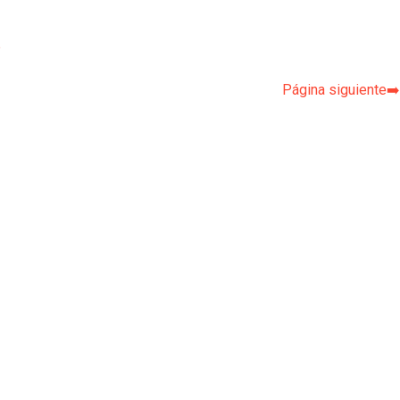
p
Página siguiente➡️