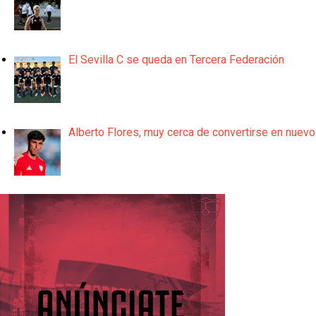
El Sevilla C se queda en Tercera Federación
Alberto Flores, muy cerca de convertirse en nuevo