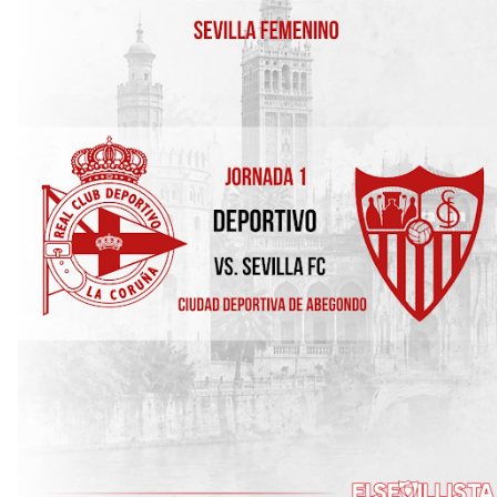
mercado
OFICIAL | Juanlu se marcha al Bournemouth
El Sevilla FC trabaja en la contratación de George
Ilenikhena
Joan Jordán podría tener al Estrela Amadora como
destino este lunes
El Sevilla FC Femenino ya conoce su rival para
semifinales