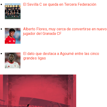
El Sevilla C se queda en Tercera Federación
Alberto Flores, muy cerca de convertirse en nuevo
jugador del Granada CF
El dato que destaca a Agoumé entre las cinco
grandes ligas