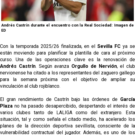
oferta de 420 millones por el club
El Sevilla mueve ficha por Robbie Ure: la opción 'A'
para el ataque nervionense
Andrés Castrín durante el encuentro con la Real Sociedad: Imagen de
ED
Crónica Pretemporada | Real Madrid 2-4 Sevilla FC
Femenino
Con la temporada 2025/26 finalizada, en el
Sevilla FC
ya s
La revolución de José Ignacio Navarro en el Sevilla
están moviendo para planificar la plantilla de cara al próximo
FC
curso. Una de las operaciones clave es la renovación de
Andrés Castrín
. Según avanza
Orgullo de Nervión
, el club
Análisis | El Sevilla FC cierra una pretemporada de
nervionense ha citado a los representantes del zaguero gallego
contrastes antes del inicio de LaLiga
para la semana próxima con el objetivo de ampliar su
vinculación al club rojiblanco.
El gran rendimiento de Castrín bajo las órdenes de
García
Plaza
no ha pasado desapercibido, despertando el interés de
varios clubes tanto de LALIGA como del extranjero. Esta
situación, tal y como señala el citado medio, ha acelerado los
planes de la dirección deportiva sevillista, consciente de la
vulnerabilidad contractual del jugador. Además, es uno de los