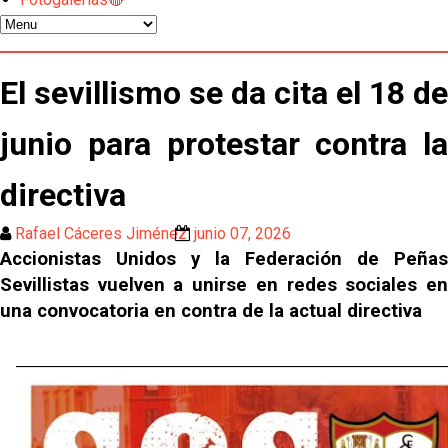
gestión de un inválido Consejo
El Sevilla C se queda en Tercera Federación
El sevillismo se da cita el 18 de
Atlético y Getafe agitan el mercado de LaLiga
junio para protestar contra la
directiva
Luis García Plaza: No sufrir ya es un paso adelante
Rafael Cáceres Jiménez
junio 07, 2026
El Sevilla FC plantea ampliar hasta cinco fichajes
Accionistas Unidos y la Federación de Peñas
más antes del cierre
Sevillistas vuelven a unirse en redes sociales en
una convocatoria en contra de la actual directiva
Djibril Sow pone rumbo a Italia para firmar su nuevo
contrato con el Genoa
Kochorashvili, seria opción para reforzar el centro
del campo sevillista
Sow muy cerca de cerrar su traspaso al Genoa