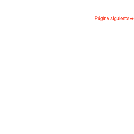
p
Página siguiente➡️