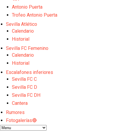
El Sevilla FC empieza a inscribir a los nuevos fichaj
Opinión | "Carta abierta a Alberto Flores" por Rafa G
Antonio Puerta
Análisis I Quién es y cómo juega Fran González
Trofeo Antonio Puerta
Endrick y Marc Bernal protagonizan las ofertas más
Sevilla Atlético
El Sevilla Juvenil A última detalles en Canarias par
Calendario
Historial
Sevilla FC Femenino
Calendario
Historial
Escalafones inferiores
Sevilla FC C
Sevilla FC D
Sevilla FC DH
Cantera
Rumores
Fotogalerías🔴