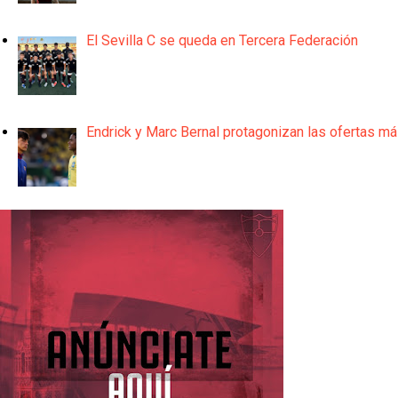
El Sevilla C se queda en Tercera Federación
Endrick y Marc Bernal protagonizan las ofertas m