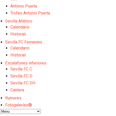
Sow muy cerca de cerrar su traspaso al Genoa
Oso es el siguiente en la lista para salir
Antonio Puerta
Banquillos confirmados: así queda la cantera del S
Trofeo Antonio Puerta
Celta y Rayo agitan el mercado de La Liga
Sevilla Atlético
Previa | El Sevilla FC cierra la pretemporada con e
Calendario
Historial
Sevilla FC Femenino
Calendario
Historial
Escalafones inferiores
Sevilla FC C
Sevilla FC D
Sevilla FC DH
Cantera
Rumores
Fotogalerías🔴