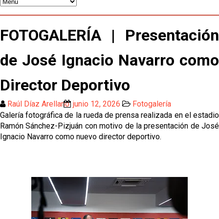
Celta y Rayo agitan el mercado de La Liga
Previa | El Sevilla FC cierra la pretemporada con el
FOTOGALERÍA | Presentación
exigente choque ante el Bayer Leverkusen
El Sevilla pone sus ojos en Ellyes Skhiri
de José Ignacio Navarro como
Patrick Mercado no jugará en el Sevilla FC
Director Deportivo
¿Dónde ver por TV el Sevilla FC - Rayo Vallecano?
Raúl Díaz Arellano
junio 12, 2026
Fotogalería
Galería fotográfica de la rueda de prensa realizada en el estadio
Ramón Sánchez-Pizjuán con motivo de la presentación de José
Ignacio Navarro como nuevo director deportivo.