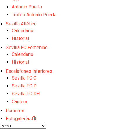
El Granada negocia con el Sevilla FC por Alberto Fl
Antonio Puerta
El Sevilla continúa con despidos y rechaza una ofer
El Sevilla FC cierra el fichaje de Robbie Ure
Trofeo Antonio Puerta
Crónica Pretemporada | Real Madrid 2-4 Sevilla FC
Sevilla Atlético
La revolución de José Ignacio Navarro en el Sevilla
Calendario
Historial
Sevilla FC Femenino
Calendario
Historial
Escalafones inferiores
Sevilla FC C
Sevilla FC D
Sevilla FC DH
Cantera
Rumores
Fotogalerías🔴