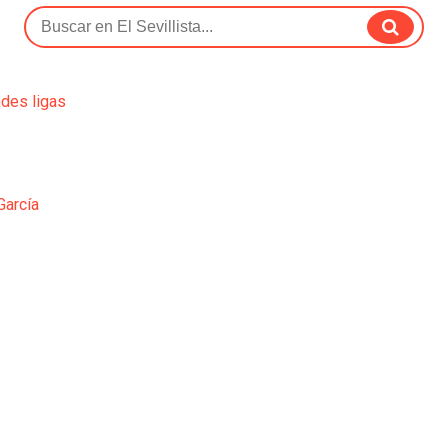
ndes ligas
García