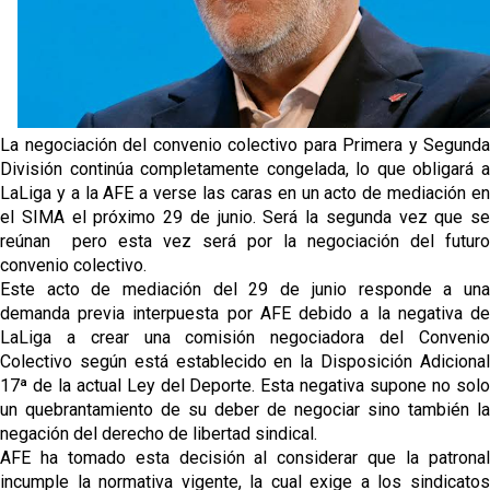
oferta de 420 millones por el club
El Sevilla mueve ficha por Robbie Ure: la opción 'A'
para el ataque nervionense
Crónica Pretemporada | Real Madrid 2-4 Sevilla FC
La negociación del convenio colectivo para Primera y Segunda
Femenino
División continúa completamente congelada, lo que obligará a
LaLiga y a la AFE a verse las caras en un acto de mediación en
La revolución de José Ignacio Navarro en el Sevilla
el SIMA el próximo 29 de junio. Será la segunda vez que se
FC
reúnan pero esta vez será por la negociación del futuro
convenio colectivo.
Análisis | El Sevilla FC cierra una pretemporada de
Este acto de mediación del 29 de junio responde a una
contrastes antes del inicio de LaLiga
demanda previa interpuesta por AFE debido a la negativa de
LaLiga a crear una comisión negociadora del Convenio
Colectivo según está establecido en la Disposición Adicional
17ª de la actual Ley del Deporte. Esta negativa supone no solo
un quebrantamiento de su deber de negociar sino también la
negación del derecho de libertad sindical.
AFE ha tomado esta decisión al considerar que la patronal
incumple la normativa vigente, la cual exige a los sindicatos