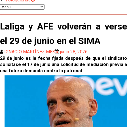
El Sevilla oficializa el traspaso de Sow
Miguel Sierra: La temporada pasada se vio
Laliga y AFE volverán a verse
reflejado que podemos tirar para delante y
trabajamos con ilusión
Diomande ya es madridista mientras Rodri agita el
el 29 de junio en el SIMA
mercado
IGNACIO MARTÍNEZ MESA
junio 28, 2026
OFICIAL | Juanlu se marcha al Bournemouth
29 de junio es la fecha fijada después de que el sindicato
solicitase el 17 de junio una solicitud de mediación previa a
una futura demanda contra la patronal.
Los posibles herederos del número 16 tras la
marcha de Juanlu
Alberto Flores, muy cerca de convertirse en nuevo
jugador del Granada CF
El Granada negocia con el Sevilla FC por Alberto
Flores
El Sevilla continúa con despidos y rechaza una