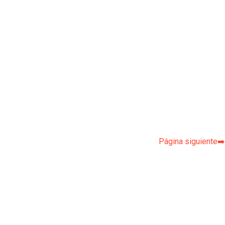
p
Página siguiente➡️