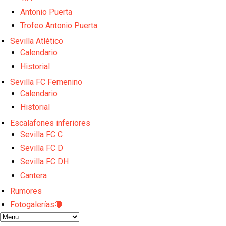
El Sevilla C se queda en Tercera Federación
Atlético y Getafe agitan el mercado de LaLiga
Antonio Puerta
Luis García Plaza: No sufrir ya es un paso adelante
Trofeo Antonio Puerta
Apuesta por la juventud y las ideas claras: el once q
Sevilla Atlético
El Rayo Vallecano llega a la cita de Nervión con der
Calendario
Historial
Sevilla FC Femenino
Calendario
Historial
Escalafones inferiores
Sevilla FC C
Sevilla FC D
Sevilla FC DH
Cantera
Rumores
Fotogalerías🔴