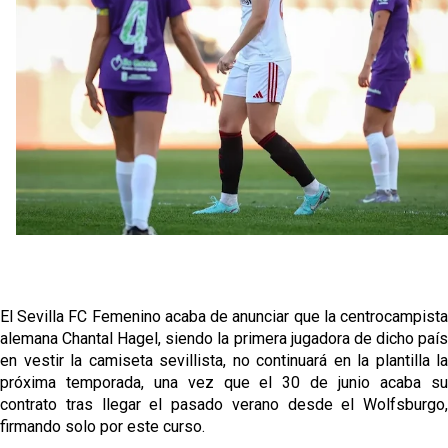
tiene nuevo portero y el Getafe mueve ficha... Las
últimas novedades del mercado de La Liga
Vargas y Sow se incorporan al grupo en la sesión
del martes
Patrick Mercado no jugará en el Sevilla FC
El Sevilla FC pregunta al Atlético de Madrid por la
situación de Iker Luque
Nico Guillén:"Es importante que el equipo sea una
familia y se refleje en el campo"
El Sevilla FC Femenino acaba de anunciar que la centrocampista
alemana Chantal Hagel, siendo la primera jugadora de dicho país
en vestir la camiseta sevillista, no continuará en la plantilla la
próxima temporada, una vez que el 30 de junio acaba su
contrato tras llegar el pasado verano desde el Wolfsburgo,
firmando solo por este curso.