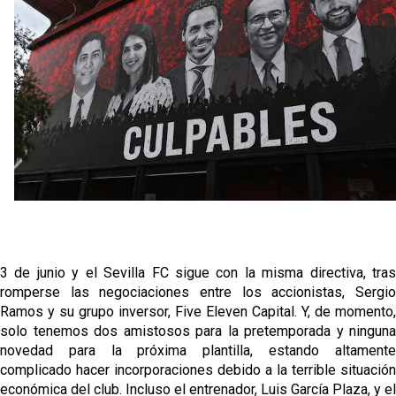
oferta de 420 millones por el club
El Sevilla mueve ficha por Robbie Ure: la opción 'A'
para el ataque nervionense
Crónica Pretemporada | Real Madrid 2-4 Sevilla FC
Femenino
La revolución de José Ignacio Navarro en el Sevilla
FC
Análisis | El Sevilla FC cierra una pretemporada de
contrastes antes del inicio de LaLiga
3 de junio y el Sevilla FC sigue con la misma directiva, tras
romperse las negociaciones entre los accionistas, Sergio
Ramos y su grupo inversor, Five Eleven Capital. Y, de momento,
solo tenemos dos amistosos para la pretemporada y ninguna
novedad para la próxima plantilla, estando altamente
complicado hacer incorporaciones debido a la terrible situación
económica del club. Incluso el entrenador, Luis García Plaza, y el