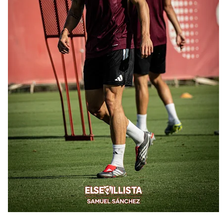
Oso es el siguiente en la lista para salir
Banquillos confirmados: así queda la cantera del
Sevilla Femenino para la 2026/27
Celta y Rayo agitan el mercado de La Liga
Previa | El Sevilla FC cierra la pretemporada con el
exigente choque ante el Bayer Leverkusen