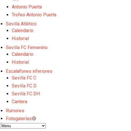
Opinión | "Carta abierta a Alberto Flores" por Rafa G
Análisis I Quién es y cómo juega Fran González
Antonio Puerta
Endrick y Marc Bernal protagonizan las ofertas más
Trofeo Antonio Puerta
El Sevilla Juvenil A última detalles en Canarias par
Sevilla Atlético
OFICIAL | Juanlu se marcha al Bournemouth
Calendario
Historial
Sevilla FC Femenino
Calendario
Historial
Escalafones inferiores
Sevilla FC C
Sevilla FC D
Sevilla FC DH
Cantera
Rumores
Fotogalerías🔴