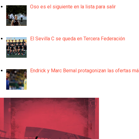
Oso es el siguiente en la lista para salir
El Sevilla C se queda en Tercera Federación
Endrick y Marc Bernal protagonizan las ofertas m