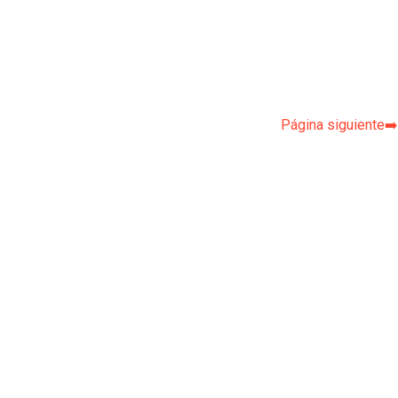
p
Página siguiente➡️