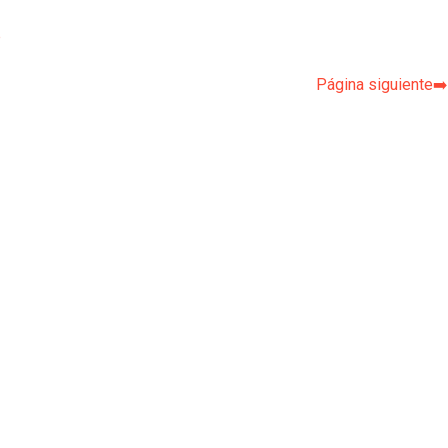
p
Página siguiente➡️