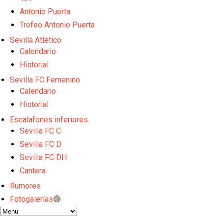
El Granada negocia con el Sevilla FC por Alberto Fl
El Sevilla continúa con despidos y rechaza una ofer
Antonio Puerta
El Sevilla FC cierra el fichaje de Robbie Ure
Trofeo Antonio Puerta
Crónica Pretemporada | Real Madrid 2-4 Sevilla FC
Sevilla Atlético
La revolución de José Ignacio Navarro en el Sevilla
Calendario
Historial
Sevilla FC Femenino
Calendario
Historial
Escalafones inferiores
Sevilla FC C
Sevilla FC D
Sevilla FC DH
Cantera
Rumores
Fotogalerías🔴