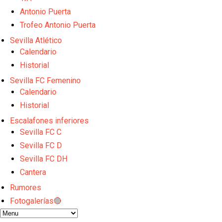
El Sevilla FC empieza a inscribir a los nuevos fichaj
Antonio Puerta
Opinión | "Carta abierta a Alberto Flores" por Rafa G
El Sevilla oficializa el traspaso de Sow
Trofeo Antonio Puerta
Miguel Sierra: La temporada pasada se vio reflejad
Sevilla Atlético
Diomande ya es madridista mientras Rodri agita el
Calendario
Historial
Sevilla FC Femenino
Calendario
Historial
Escalafones inferiores
Sevilla FC C
Sevilla FC D
Sevilla FC DH
Cantera
Rumores
Fotogalerías🔴