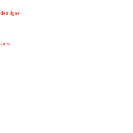
ndes ligas
García