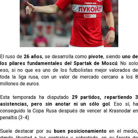
Kochorashvili, seria opción para reforzar el centro
del campo sevillista
Sow muy cerca de cerrar su traspaso al Genoa
Oso es el siguiente en la lista para salir
El ruso de
26 años
, se desarrolla como
pivote
, siendo
uno de
Banquillos confirmados: así queda la cantera del
los pilares fundamentales del Spartak de Moscú
. No solo
Sevilla Femenino para la 2026/27
eso, si no que es uno de los futbolistas mejor valorados de
toda la liga rusa, con un valor de mercado cercano a los 8
millones de euros.
Esta temporada ha disputado
29 partidos, repartiendo 
asistencias, pero sin anotar ni un sólo gol
. Eso sí, h
conseguido la Copa Rusa después de vencer al Krasnodar en
penaltis (3-4).
Suele destacar por su
buen posicionamiento
en el medio,
dando libertad a los centrales y sobretodo, en su faceta de