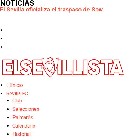
NOTICIAS
El Sevilla oficializa el traspaso de Sow
Miguel Sierra: La temporada pasada se vio
reflejado que podemos tirar para delante y
trabajamos con ilusión
Diomande ya es madridista mientras Rodri agita el
mercado
OFICIAL | Juanlu se marcha al Bournemouth
⚪Inicio
Los posibles herederos del número 16 tras la
marcha de Juanlu
Sevilla FC
Club
Alberto Flores, muy cerca de convertirse en nuevo
Selecciones
jugador del Granada CF
Palmarés
El Granada negocia con el Sevilla FC por Alberto
Calendario
Flores
Historial