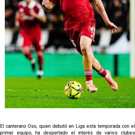
Vargas y Sow se incorporan al grupo en la sesión
del martes
Odysseas Vlachodimos: “El objetivo es mejorar la
temporada pasada”
El Sevilla FC empieza a inscribir a los nuevos
fichajes
Opinión | "Carta abierta a Alberto Flores" por Rafa
García
El Sevilla oficializa el traspaso de Sow
El canterano Oso, quien debutó en Liga esta temporada con el
primer equipo, ha despertado el interés de varios clubes