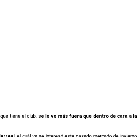
que tiene el club, s
e le ve más fuera que dentro de cara a l
llarreal
, el cuál ya se interesó este pasado mercado de inviern