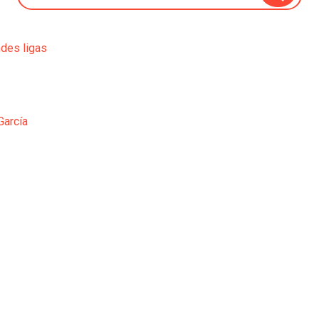
ndes ligas
García