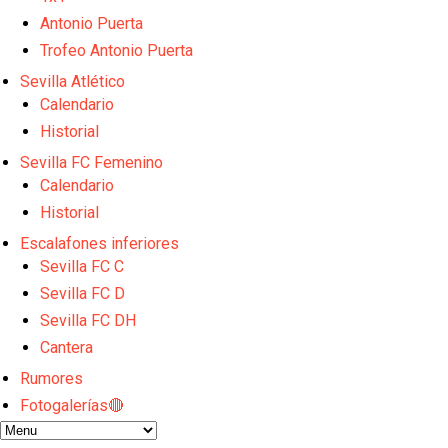
Endrick y Marc Bernal protagonizan las ofertas más
El Sevilla Juvenil A última detalles en Canarias par
Antonio Puerta
La cita ante el Espanyol a domicilio ya tiene horario
Trofeo Antonio Puerta
El dato que destaca a Agoumé entre las cinco gran
Sevilla Atlético
Juanlu de vuelta a Sevilla para cerrar su fichaje a l
Calendario
Historial
Sevilla FC Femenino
Calendario
Historial
Escalafones inferiores
Sevilla FC C
Sevilla FC D
Sevilla FC DH
Cantera
Rumores
Fotogalerías🔴