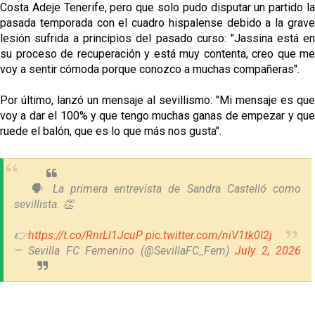
Costa Adeje Tenerife, pero que solo pudo disputar un partido la
pasada temporada con el cuadro hispalense debido a la grave
lesión sufrida a principios del pasado curso: "Jassina está en
su proceso de recuperación y está muy contenta, creo que me
voy a sentir cómoda porque conozco a muchas compañeras".
Por último, lanzó un mensaje al sevillismo: "Mi mensaje es que
voy a dar el 100% y que tengo muchas ganas de empezar y que
ruede el balón, que es lo que más nos gusta".
🗣️ La primera entrevista de Sandra Castelló como
sevillista. 👏
👉
https://t.co/RnrLl1JcuP
pic.twitter.com/niV1tk0I2j
— Sevilla FC Femenino (@SevillaFC_Fem)
July 2, 2026