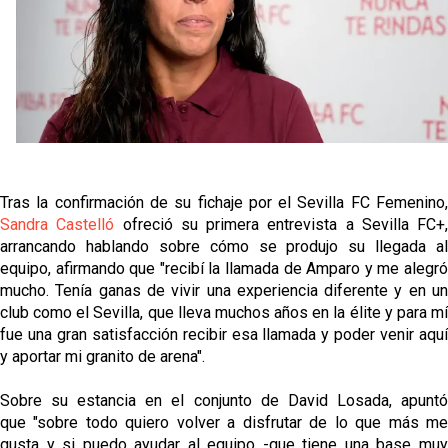
Vargas y Sow se incorporan al grupo en la sesión
del martes
Odysseas Vlachodimos: “El objetivo es mejorar la
temporada pasada”
El Sevilla FC empieza a inscribir a los nuevos
fichajes
Opinión | "Carta abierta a Alberto Flores" por Rafa
Tras la confirmación de su fichaje por el Sevilla FC Femenino,
García
Sandra Castelló
ofreció su primera entrevista a Sevilla FC+,
arrancando hablando sobre cómo se produjo su llegada al
equipo, afirmando que "recibí la llamada de Amparo y me alegró
mucho. Tenía ganas de vivir una experiencia diferente y en un
club como el Sevilla, que lleva muchos años en la élite y para mí
fue una gran satisfacción recibir esa llamada y poder venir aquí
y aportar mi granito de arena".
Sobre su estancia en el conjunto de David Losada, apuntó
que "sobre todo quiero volver a disfrutar de lo que más me
gusta y si puedo ayudar al equipo -que tiene una base muy