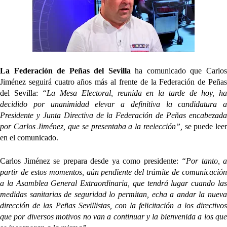
Oso es el siguiente en la lista para salir
Banquillos confirmados: así queda la cantera del
La Federación de Peñas del Sevilla
ha comunicado que Carlo
Sevilla Femenino para la 2026/27
Jiménez seguirá cuatro años más al frente de la Federación de Peñas
del Sevilla:
“La Mesa Electoral, reunida en la tarde de hoy, h
Celta y Rayo agitan el mercado de La Liga
decidido por unanimidad elevar a definitiva la candidatura a
Presidente y Junta Directiva de la Federación de Peñas encabezada
Previa | El Sevilla FC cierra la pretemporada con el
por Carlos Jiménez, que se presentaba a la reelección”,
se puede lee
exigente choque ante el Bayer Leverkusen
en el comunicado.
Carlos Jiménez se prepara desde ya como presidente:
“Por tanto, a
partir de estos momentos, aún pendiente del trámite de comunicación
a la Asamblea General Extraordinaria, que tendrá lugar cuando las
medidas sanitarias de seguridad lo permitan, echa a andar la nueva
dirección de las Peñas Sevillistas, con la felicitación a los directivos
que por diversos motivos no van a continuar y la bienvenida a los que