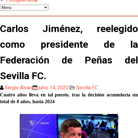
Los contratiempos para García Plaza por la mala
gestión de un inválido Consejo
El Sevilla C se queda en Tercera Federación
Carlos Jiménez, reelegido
Atlético y Getafe agitan el mercado de LaLiga
como presidente de la
Federación de Peñas del
Luis García Plaza: No sufrir ya es un paso adelante
Sevilla FC.
El Sevilla FC plantea ampliar hasta cinco fichajes
más antes del cierre
Sergio Álvarez
junio 14, 2020
Sevilla FC
Cuatro años lleva en tal puesto, tras la decisión acumularía un
Djibril Sow pone rumbo a Italia para firmar su nuevo
total de 8 años, hasta 2024
contrato con el Genoa
Kochorashvili, seria opción para reforzar el centro
del campo sevillista
Sow muy cerca de cerrar su traspaso al Genoa