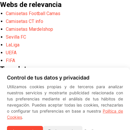
Webs de relevancia
Camisetas Football Camas
Camisetas CT info
Camisetas Mardelshop
Sevilla FC
LaLiga
UEFA
FIFA
Translate
Control de tus datos y privacidad
Powered by
Translate
Utilizamos cookies propias y de terceros para analizar
Diseño web creado por
Erick
nuestros servicios y mostrarte publicidad relacionada con
©
ElSevillista.es - Información sobr
tus preferencias mediante el análisis de tus hábitos de
el Sevilla FC, Sevilla Atlético, Sevilla Femenino y su Cantera
navegación. Puedes aceptar todas las cookies, rechazarlas
-- --
2026
o configurar tus preferencias en base a nuestra
Política de
Cookies
.