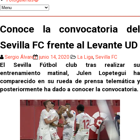
Los contratiempos para García Plaza por la mala
gestión de un inválido Consejo
El Sevilla C se queda en Tercera Federación
Conoce la convocatoria del
Atlético y Getafe agitan el mercado de LaLiga
Sevilla FC frente al Levante UD
Sergio Álvarez
junio 14, 2020
La Liga
,
Sevilla FC
Luis García Plaza: No sufrir ya es un paso adelante
El Sevilla Fútbol club tras realizar su
entrenamiento matinal, Julen Lopetegui ha
comparecido en su rueda de prensa telemática y
El Sevilla FC plantea ampliar hasta cinco fichajes
más antes del cierre
posteriormente ha dado a conocer la convocatoria.
Djibril Sow pone rumbo a Italia para firmar su nuevo
contrato con el Genoa
Kochorashvili, seria opción para reforzar el centro
del campo sevillista