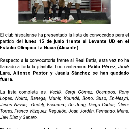
Sow muy cerca de cerrar su traspaso al Genoa
Oso es el siguiente en la lista para salir
El club hispalense ha presentado la lista de convocados para el
Banquillos confirmados: así queda la cantera del
partido del
lunes 15 de junio frente al Levante UD en e
Sevilla Femenino para la 2026/27
Estadio Olímpico La Nucia (Alicante).
Celta y Rayo agitan el mercado de La Liga
Respecto a la convocatoria frente al Real Betis, esta vez no ha
llamado a toda la plantilla. Los canteranos
Pablo Pérez, Jos
Previa | El Sevilla FC cierra la pretemporada con el
Lara, Alfonso Pastor y Juanlu Sánchez se han quedado
exigente choque ante el Bayer Leverkusen
fuera.
La lista completa es:
Vaclík, Sergi Gómez, Ocampos, Rony
Lopes, Nolito, Banega, Munir, Koundé, Bono, Suso, En-Nesyri,
Jesús Navas, Gudelj, Escudero, De Jong, Diego Carlos, Óliver
Torres, Franco Vázquez, Reguilón, Joan Jordán, Fernando, Mena,
Javi Díaz y Genaro.