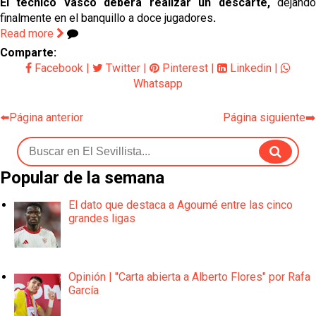
El técnico vasco deberá realizar un descarte,
dejando
finalmente en el banquillo a doce jugadores
.
Read more
Comparte:
Facebook
|
Twitter
|
Pinterest
|
Linkedin
|
Whatsapp
⬅️Página anterior
Página siguiente➡️
Popular de la semana
El dato que destaca a Agoumé entre las cinco
grandes ligas
Opinión | "Carta abierta a Alberto Flores" por Rafa
García