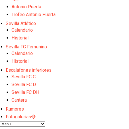
OFICIAL | Juanlu se marcha al Bournemouth
Antonio Puerta
Los posibles herederos del número 16 tras la marc
Trofeo Antonio Puerta
Alberto Flores, muy cerca de convertirse en nuevo 
Sevilla Atlético
El Granada negocia con el Sevilla FC por Alberto Fl
IDV reclama dinero al Sevilla por Mercado
Calendario
Historial
Sevilla FC Femenino
Calendario
Historial
Escalafones inferiores
Sevilla FC C
Sevilla FC D
Sevilla FC DH
Cantera
Rumores
Fotogalerías🔴