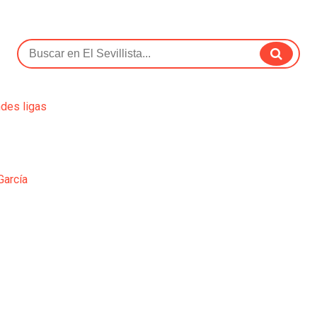
ndes ligas
García