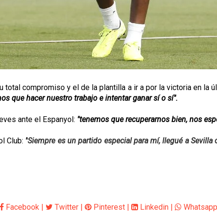
u total compromiso y el de la plantilla a ir a por la victoria en 
s que hacer nuestro trabajo e intentar ganar sí o sí".
ueves ante el Espanyol:
"tenemos que recuperarnos bien, nos espe
ol Club:
"
Siempre es un partido especial para mí, llegué a Sevill
Facebook
|
Twitter
|
Pinterest
|
Linkedin
|
Whatsap