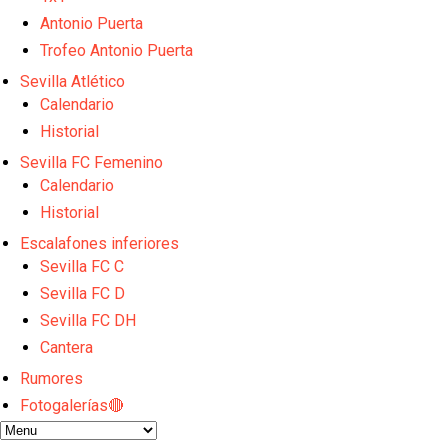
Alberto Flores, muy cerca de convertirse en nuevo 
El Granada negocia con el Sevilla FC por Alberto Fl
Antonio Puerta
IDV reclama dinero al Sevilla por Mercado
Trofeo Antonio Puerta
El Sevilla FC cierra el fichaje de Robbie Ure
Sevilla Atlético
Crónica Pretemporada | Real Madrid 2-4 Sevilla FC
Calendario
Historial
Sevilla FC Femenino
Calendario
Historial
Escalafones inferiores
Sevilla FC C
Sevilla FC D
Sevilla FC DH
Cantera
Rumores
Fotogalerías🔴