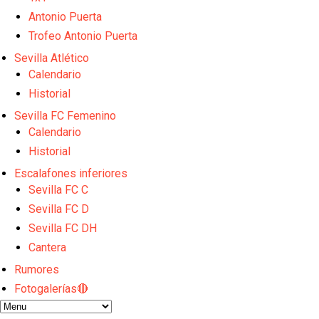
El Sevilla FC empieza a inscribir a los nuevos fichaj
Opinión | "Carta abierta a Alberto Flores" por Rafa G
Antonio Puerta
El Sevilla oficializa el traspaso de Sow
Trofeo Antonio Puerta
Miguel Sierra: La temporada pasada se vio reflejad
Sevilla Atlético
Diomande ya es madridista mientras Rodri agita el
Calendario
Historial
Sevilla FC Femenino
Calendario
Historial
Escalafones inferiores
Sevilla FC C
Sevilla FC D
Sevilla FC DH
Cantera
Rumores
Fotogalerías🔴