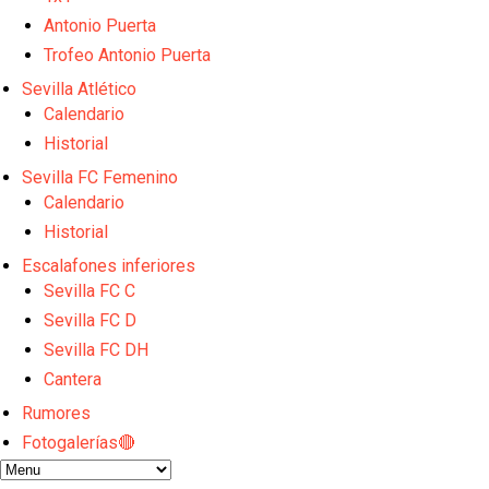
El Sevilla FC empieza a inscribir a los nuevos fichaj
Opinión | "Carta abierta a Alberto Flores" por Rafa G
Antonio Puerta
El Sevilla oficializa el traspaso de Sow
Trofeo Antonio Puerta
Miguel Sierra: La temporada pasada se vio reflejad
Sevilla Atlético
Diomande ya es madridista mientras Rodri agita el
Calendario
Historial
Sevilla FC Femenino
Calendario
Historial
Escalafones inferiores
Sevilla FC C
Sevilla FC D
Sevilla FC DH
Cantera
Rumores
Fotogalerías🔴